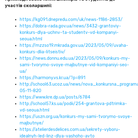
участів сколаршипі:
https://kg091.dnepredu.com/uk/news-1186-2853/
https://dobra-rada.gov.ua/news/3432-grantoviy-
konkurs-dlya-uchnv-ta-studentv-vd-kompanyi-
seoua.html
https://mzzso19.mkrada.gov.ua/2023/05/09/uvaha-
konkurs-dlia-litseistiv/
https://news.donnu.edu.ua/2023/05/09/konkurs-my-
sami-tvorymo-svoye-majbutnye-vid-kompaniyi-seo-
ua/
https://harmony.vs.kr.ua/?p=891
http://school63.ucoz.ua/news/nova_konkursna_progra
05-11-820
https://www.kre.dp.ua/posts/6784
http://school57.ks.ua/podii/254-grantova-pdtrimka-
vd-seoua.html
https://uszn.org.ua/konkurs-my-sami-tvorymo-svoye-
majbutnye/
https://atelierdesdelices.com.ua/sekrety-vyboru-
idealnyh-led-linz-dlya-vashoho-avto