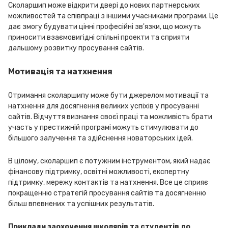
Сколаршип може відкрити двері до нових партнерських
можливостей та співпраці з іншими учасниками програми. Це
дає змогу будувати цінні професійні зв'язки, що можуть
приносити взаємовигідні спільні проекти та сприяти
дальшому розвитку просування сайтів.
Мотивація та натхнення
Отримання сколаршипу може бути джерелом мотивації та
натхнення для досягнення великих успіхів у просуванні
сайтів. Відчуття визнання своєї праці та можливість брати
участь у престижній програмі можуть стимулювати до
більшого залучення та здійснення новаторських ідей.
В цілому, сколаршип є потужним інструментом, який надає
фінансову підтримку, освітні можливості, експертну
підтримку, мережу контактів та натхнення. Все це сприяє
покращенню стратегій просування сайтів та досягненню
більш впевнених та успішних результатів.
Приклади заохочення школярів та студентів до