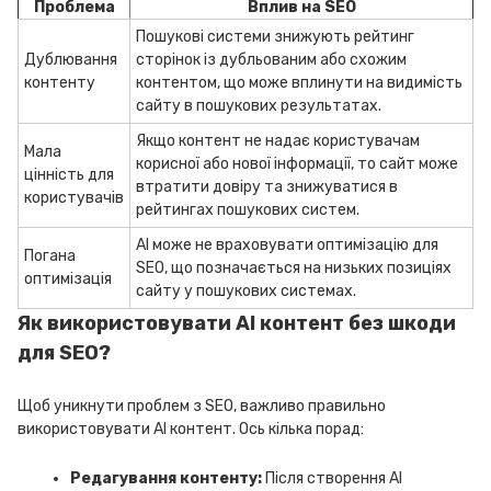
Проблема
Вплив на SEO
Пошукові системи знижують рейтинг
Дублювання
сторінок із дубльованим або схожим
контенту
контентом, що може вплинути на видимість
сайту в пошукових результатах.
Якщо контент не надає користувачам
Мала
корисної або нової інформації, то сайт може
цінність для
втратити довіру та знижуватися в
користувачів
рейтингах пошукових систем.
AI може не враховувати оптимізацію для
Погана
SEO, що позначається на низьких позиціях
оптимізація
сайту у пошукових системах.
Як використовувати AI контент без шкоди
для SEO?
Щоб уникнути проблем з SEO, важливо правильно
використовувати AI контент. Ось кілька порад:
Редагування контенту:
Після створення AI