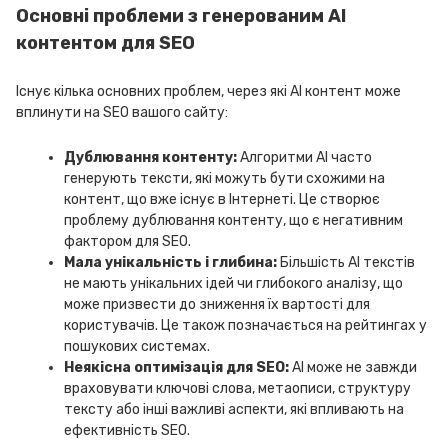
Основні проблеми з генерованим AI
контентом для SEO
Існує кілька основних проблем, через які AI контент може
вплинути на SEO вашого сайту:
Дублювання контенту:
Алгоритми AI часто
генерують тексти, які можуть бути схожими на
контент, що вже існує в Інтернеті. Це створює
проблему дублювання контенту, що є негативним
фактором для SEO.
Мала унікальність і глибина:
Більшість AI текстів
не мають унікальних ідей чи глибокого аналізу, що
може призвести до зниження їх вартості для
користувачів. Це також позначається на рейтингах у
пошукових системах.
Неякісна оптимізація для SEO:
AI може не завжди
враховувати ключові слова, метаописи, структуру
тексту або інші важливі аспекти, які впливають на
ефективність SEO.