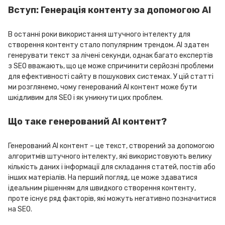
Вступ: Генерація контенту за допомогою AI
В останні роки використання штучного інтелекту для
створення контенту стало популярним трендом. AI здатен
генерувати текст за лічені секунди, однак багато експертів
з SEO вважають, що це може спричинити серйозні проблеми
для ефективності сайту в пошукових системах. У цій статті
ми розглянемо, чому генерований AI контент може бути
шкідливим для SEO і як уникнути цих проблем.
Що таке генерований AI контент?
Генерований AI контент – це текст, створений за допомогою
алгоритмів штучного інтелекту, які використовують велику
кількість даних і інформації для складання статей, постів або
інших матеріалів. На перший погляд, це може здаватися
ідеальним рішенням для швидкого створення контенту,
проте існує ряд факторів, які можуть негативно позначитися
на SEO.