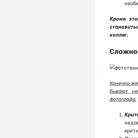
необх
Кроме это
становить
коллег.
Сложнос
Конечно же
бывают не
фотографа:
Крит
недо
крити