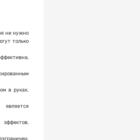
ия не нужно
огут только
ффективна,
сированным
ом в руках,
 является
ффектов,
зграничен,