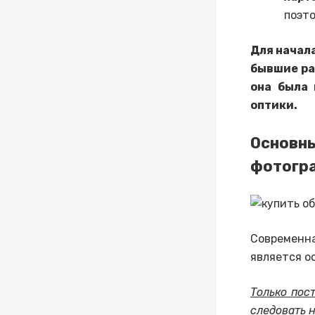
поэт
Для начал
бывшие ра
она была 
оптики.
Основ
фотогр
Современ
является о
Только пос
следовать 