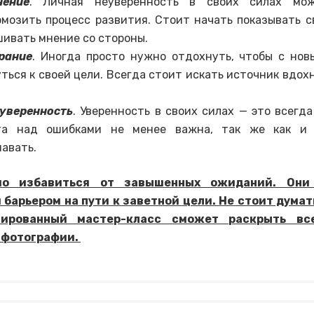
нение
. Личная неуверенность в своих силах мо
рмозить процесс развития. Стоит начать показывать с
ивать мнение со стороны.
рание
. Иногда просто нужно отдохнуть, чтобы с но
ться к своей цели. Всегда стоит искать источник вдох
уверенность
. Уверенность в своих силах — это всегда
та над ошибками не менее важна, так же как и
авать.
мо
избавиться от завышенных ожиданий. Они
барьером на пути к заветной цели. Не стоит думат
зированный мастер-класс сможет раскрыть вс
 фотографии.