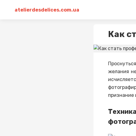
atelierdesdelices.com.ua
Как с
Проснутьс
желания не
исчисляет
фотографир
признание 
Техник
фотогр