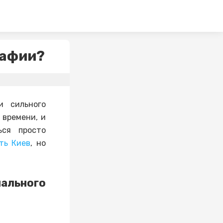
рафии?
и сильного
 времени, и
ься просто
ть Киев
, но
ального