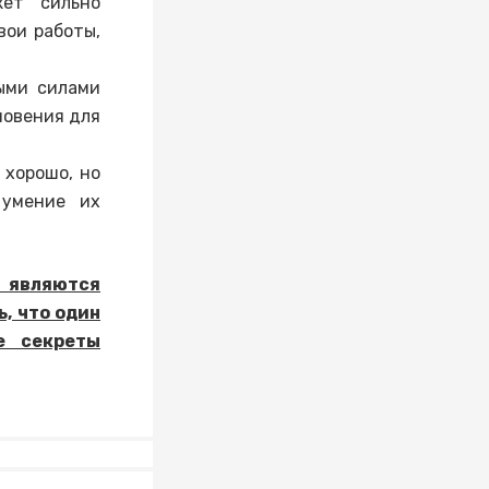
жет сильно
вои работы,
выми силами
новения для
 хорошо, но
 умение их
 являются
ь, что один
е секреты