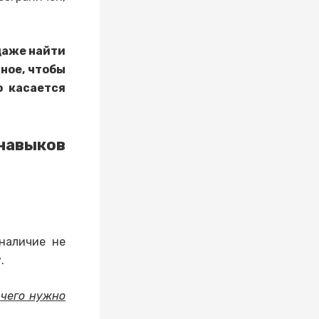
даже найти
ное, чтобы
о касается
авыков
наличие не
у.
 чего нужно