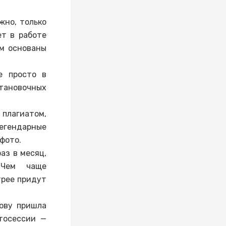
жно, только
ет в работе
ем основаны
е просто в
тановочных
 плагиатом,
егендарные
фото.
аз в месяц,
 Чем чаще
трее придут
ову пришла
тосессии —