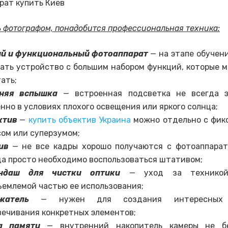
ь фотографом, понадобится профессиональная техника:
ий и функциональный фотоаппарат
— на этапе обучен
ать устройство с большим набором функций, которые м
ать;
няя вспышка
— встроенная подсветка не всегда э
нно в условиях плохого освещения или яркого солнца;
ктив
—
купить объектив Украина
можно отдельно с фик
ом или суперзумом;
тив
— не все кадры хорошо получаются с фотоаппарат
да просто необходимо воспользоваться штативом;
ндаш для чистки оптики
— уход за техникой
ъемлемой частью ее использования;
жатель
— нужен для создания интересных э
вечивания конкретных элементов;
а памяти
— внутренний накопитель камеры не бе