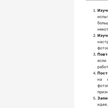
Изуч
испы
боль
некот
Изуч
наст
фотос
Повт
если
работ
Пост
на 
фотог
приз
Запи
идея