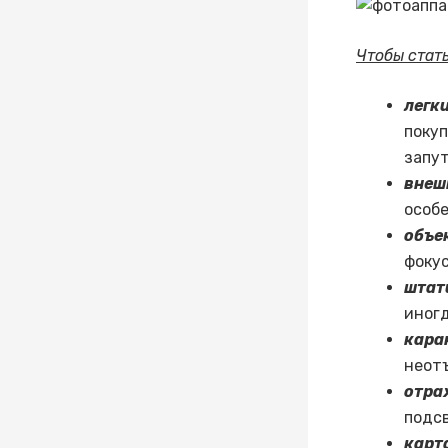
Чтобы стат
легк
покуп
запут
внеш
особе
объе
фокус
шта
иног
кара
неот
отра
подс
карт