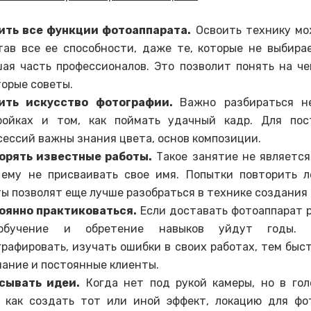
ить все функции фотоаппарата.
Освоить технику мо
тав все ее способности, даже те, которые не выбира
шая часть профессионалов. Это позволит понять на ч
орые советы.
ить искусство фотографии.
Важно разбираться н
ройках и том, как поймать удачный кадр. Для пос
ессий важны знания цвета, основ композиции.
орять известные работы.
Такое занятие не является
 ему не присваивать свое имя. Попытки повторить л
ы позволят еще лучше разобраться в технике создания 
оянно практиковаться.
Если доставать фотоаппарат р
обучение и обретение навыков уйдут годы.
рафировать, изучать ошибки в своих работах, тем быс
нание и постоянные клиенты.
сывать идеи.
Когда нет под рукой камеры, но в гол
, как создать тот или иной эффект, локацию для фо