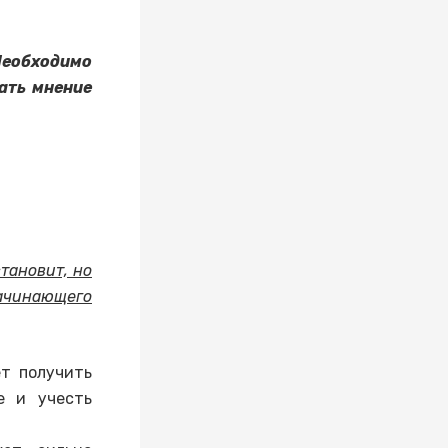
Необходимо
ать мнение
тановит, но
ачинающего
ет получить
е и учесть