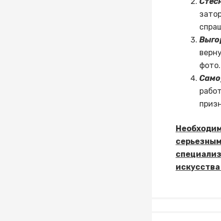
Стес
зато
спраш
Выго
верну
фото.
Само
рабо
призн
Необходи
серьезным 
специали
искусства