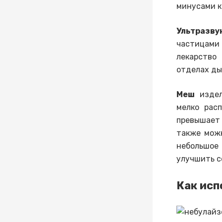
минусами к
Ультразв
частицами 
лекарство
отделах ды
Меш
издел
мелко расп
превышает
также можн
небольшое
улучшить с
Как исп