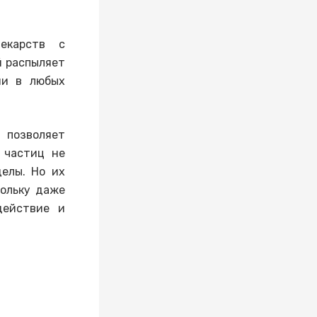
екарств с
й распыляет
ми в любых
 позволяет
р частиц не
елы. Но их
кольку даже
действие и