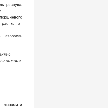
льтразвука,
о.
поршневого
 распыляет
 аэрозоль
екте с
е и нижние
с плюсами и