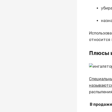
убира
назна
Использова
относится 
Плюсы и
Специальны
называютс
распыления
В продаже