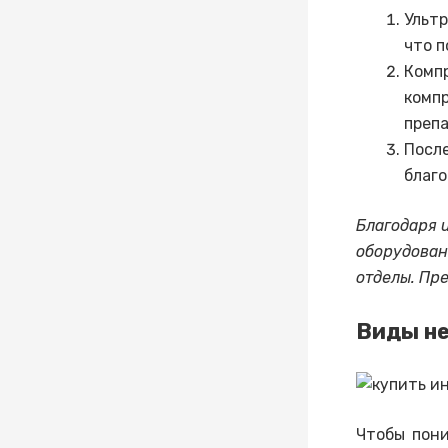
Ульт
что п
Комп
комп
преп
Посл
благо
Благодаря 
оборудован
отделы. Пр
Виды н
Чтобы пон