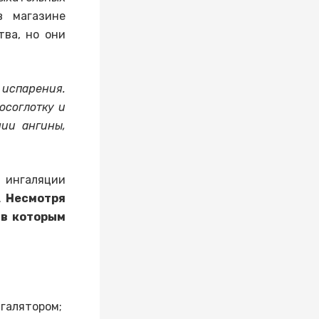
в магазине
тва, но они
 испарения.
осоглотку и
нии ангины,
 ингаляции
.
Несмотря
 в которым
галятором;