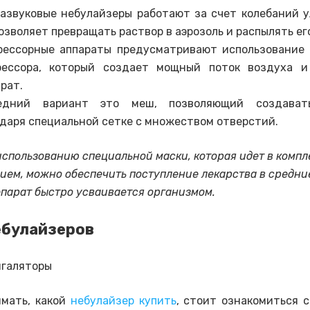
развуковые небулайзеры работают за счет колебаний у
озволяет превращать раствор в аэрозоль и распылять ег
рессорные аппараты предусматривают использование 
рессора, который создает мощный поток воздуха и
арат.
едний вариант это меш, позволяющий создавать
даря специальной сетке с множеством отверстий.
использованию специальной маски, которая идет в компл
ием, можно обеспечить поступление лекарства в средни
епарат быстро усваивается организмом.
ебулайзеров
имать, какой
небулайзер купить
, стоит ознакомиться 