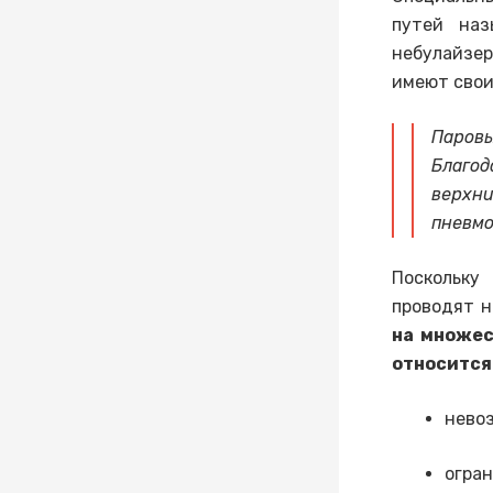
путей наз
небулайзер
имеют свои
Паровы
Благод
верхни
пневмо
Поскольку
проводят н
на множес
относится
нево
огран