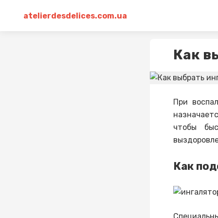
atelierdesdelices.com.ua
Как в
При воспа
назначает
чтобы быс
выздоровле
Как под
Специальны