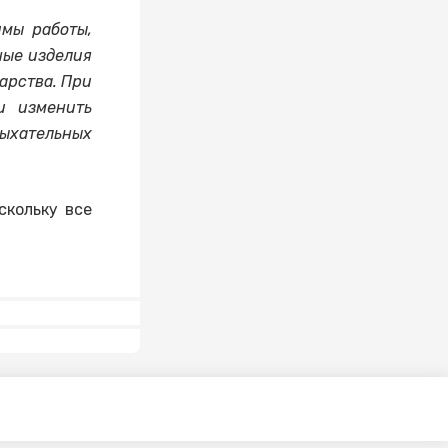
имы работы,
ные изделия
арства. При
и изменить
дыхательных
скольку все