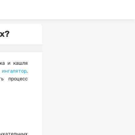
х?
ка и кашля
ь
ингалятор
,
ть процесс
дыхательных