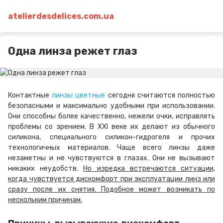
atelierdesdelices.com.ua
Одна линза режет глаз
Контактные
линзы цветные
сегодня считаются полностью
безопасными и максимально удобными при использовании.
Они способны более качественно, нежели очки, исправлять
проблемы со зрением. В XXI веке их делают из обычного
силикона, специального силикон-гидрогеля и прочих
технологичных материалов. Чаще всего линзы даже
незаметны и не чувствуются в глазах. Они не вызывают
никаких неудобств.
Но изредка встречаются ситуации,
когда чувствуется дискомфорт при эксплуатации линз или
сразу после их снятия. Подобное может возникать по
нескольким причинам.