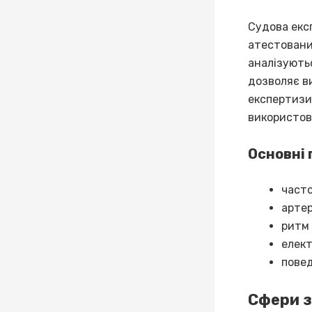
Судова експ
атестовани
аналізуютьс
дозволяє в
експертизи
використов
Основні 
часто
артер
ритм 
елект
повед
Сфери з