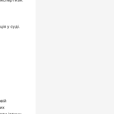
експертизи.
ія у суді.
вій
них