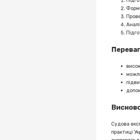
Підго
Форму
Прове
Аналі
Підго
Переваг
висок
можли
підви
допом
Виснов
Судова екс
практиці У