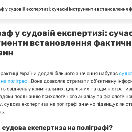
аф у судовій експертизі: сучасні інструменти встановлення
аф у судовій експертизі: суча
ументи встановлення фактичн
вин
практиці України дедалі більшого значення набуває
судо
на поліграфі
. Вона дозволяє отримати об’єктивну інфор
ть свідчень у кримінальних, цивільних та адміністрати
вдяки поєднанню психологічного аналізу та фізіологічно
, судова експертиза на поліграфі значно підвищує якіст
нь.
 судова експертиза на поліграфі?