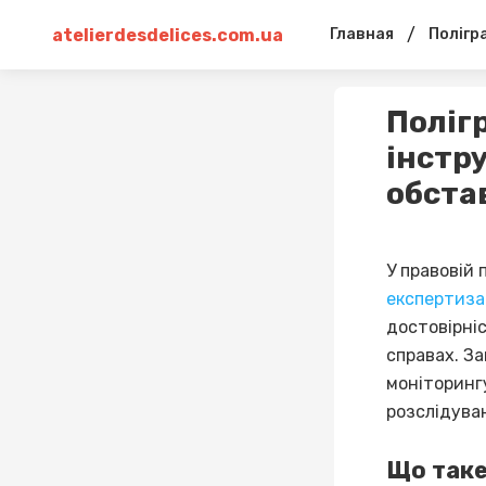
atelierdesdelices.com.ua
/
Главная
Полігр
Полігр
інстр
обста
У правовій 
експертиза 
достовірніс
справах. За
моніторингу
розслідува
Що таке