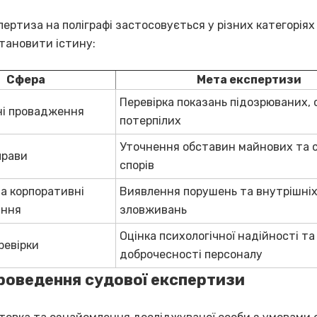
ертиза на поліграфі застосовується у різних категоріях
тановити істину:
Сфера
Мета експертизи
Перевірка показань підозрюваних, с
ні провадження
потерпілих
Уточнення обставин майнових та 
прави
спорів
а корпоративні
Виявлення порушень та внутрішні
ання
зловживань
Оцінка психологічної надійності та
ревірки
доброчесності персоналу
роведення судової експертизи