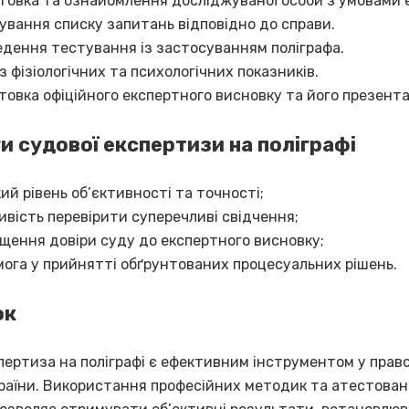
товка та ознайомлення досліджуваної особи з умовами 
вання списку запитань відповідно до справи.
дення тестування із застосуванням поліграфа.
з фізіологічних та психологічних показників.
товка офіційного експертного висновку та його презентац
и судової експертизи на поліграфі
ий рівень об’єктивності та точності;
вість перевірити суперечливі свідчення;
щення довіри суду до експертного висновку;
ога у прийнятті обґрунтованих процесуальних рішень.
ок
пертиза на поліграфі є ефективним інструментом у право
країни. Використання професійних методик та атестова