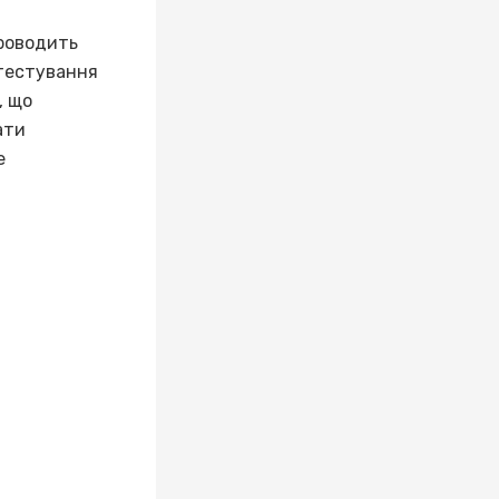
проводить
 тестування
, що
ати
е