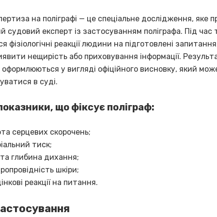
ертиза на поліграфі — це спеціальне дослідження, яке 
й судовий експерт із застосуванням поліграфа. Під час
я фізіологічні реакції людини на підготовлені запитання
иявити нещирість або приховування інформації. Результ
 оформлюються у вигляді офіційного висновку, який мож
уватися в суді.
показники, що фіксує поліграф:
та серцевих скорочень;
іальний тиск;
та глибина дихання;
ропровідність шкіри;
інкові реакції на питання.
астосування