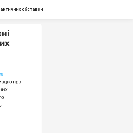
 фактичних обставин
сні
их
ва
мацію про
вних
го
ь