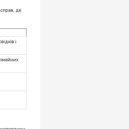
 справ, де
відків і
сімейних
х