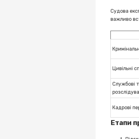
Судова експ
важливо вс
Криміналь
Цивільні с
Службові т
розслідув
Кадрові пе
Етапи п