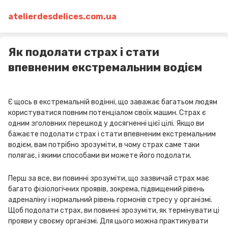
atelierdesdelices.com.ua
Як подолати страх і стати
впевненим екстремальним водієм
Є щось в екстремальній водінні, що заважає багатьом людям
користуватися повним потенціалом своїх машин. Страх є
одним зголовних перешкод у досягненні цієї цілі. Якщо ви
бажаєте подолати страх і стати впевненим екстремальним
водієм, вам потрібно зрозуміти, в чому страх саме таки
полягає, і якими способами ви можете його подолати.
Перш за все, ви повинні зрозуміти, що зазвичай страх має
багато фізіологічних проявів, зокрема, підвищений рівень
адреналіну і нормальний рівень гормонів стресу у організмі.
Щоб подолати страх, ви повинні зрозуміти, як термінувати ці
прояви у своєму організмі. Для цього можна практикувати