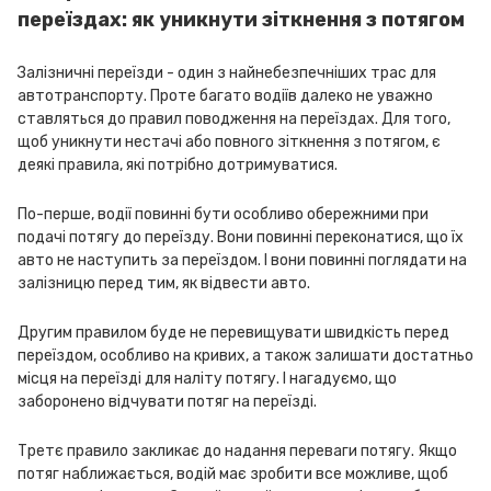
переїздах: як уникнути зіткнення з потягом
Залізничні переїзди - один з найнебезпечніших трас для
автотранспорту. Проте багато водіїв далеко не уважно
ставляться до правил поводження на переїздах. Для того,
щоб уникнути нестачі або повного зіткнення з потягом, є
деякі правила, які потрібно дотримуватися.
По-перше, водії повинні бути особливо обережними при
подачі потягу до переїзду. Вони повинні переконатися, що їх
авто не наступить за переїздом. І вони повинні поглядати на
залізницю перед тим, як відвести авто.
Другим правилом буде не перевищувати швидкість перед
переїздом, особливо на кривих, а також залишати достатньо
місця на переїзді для наліту потягу. І нагадуємо, що
заборонено відчувати потяг на переїзді.
Третє правило закликає до надання переваги потягу. Якщо
потяг наближається, водій має зробити все можливе, щоб