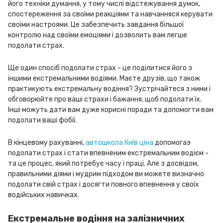
його техніки думання, у тому числі відстежування думок,
спостереження за своїми реакціями та навчанняся керувати
своїми настроями. Це забезпечить завдання більшої
контролю над своїми емоціями і дозволить вам легше
подолати страх.
Ще один спосіб подолати страх - це поділитися його з
іншими екстремальними водіями. Маєте друзів, що також
практикують екстремальну водіння? Зустрічайтеся з ними і
обговорюйте про ваші страхи і бажання, щоб подолати їх.
Інші можуть дати вам дуже корисні поради та допомогти вам
подолати ваші фобії.
В кінцевому рахуванні,
автошкола Київ ціна
допомогаэ
подолати страх і стати впевненим екстремальним водієм -
та це процес, який потребує часу і праці. Але з досвідом,
правильними діями і мудрим підходом ви можете визначно
подолати свій страх і досягти повного впевнення у своїх
водійських навичках.
Екстремальне водіння на залізничних