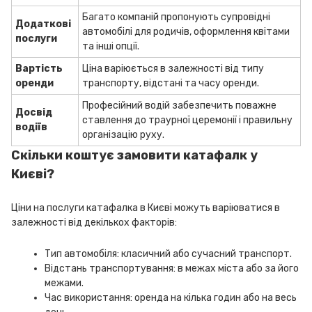
Багато компаній пропонують супровідні
Додаткові
автомобілі для родичів, оформлення квітами
послуги
та інші опції.
Вартість
Ціна варіюється в залежності від типу
оренди
транспорту, відстані та часу оренди.
Професійний водій забезпечить поважне
Досвід
ставлення до траурної церемонії і правильну
водіїв
організацію руху.
Скільки коштує замовити катафалк у
Києві?
Ціни на послуги катафалка в Києві можуть варіюватися в
залежності від декількох факторів:
Тип автомобіля: класичний або сучасний транспорт.
Відстань транспортування: в межах міста або за його
межами.
Час використання: оренда на кілька годин або на весь