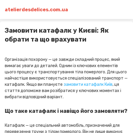
atelierdesdelices.com.ua
Замовити катафалк у Києві: Як
обрати та що врахувати
Організація похорону — це завжди складний процес, який
вимагає уваги до деталей. Одним із ключових елементів
цього процесу є транспортування тіла померлого. Для цього
найчастіше використовується спеціалізований транспорт —
катафалк. Якщо ви плануєте
замовити катафалк Київ
, ця
стаття допоможе вам розібратися у ключових моментах і
вибрати відповідний варіант.
Що таке катафалк і навіщо його замовляти?
Катафалк — це спеціальний автомобіль, призначений для
перевезення труни з тілом померлого. Він не лише виконує