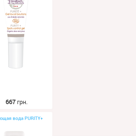
667
грн.
ющая вода PURITY+