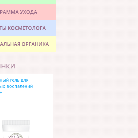
РАММА УХОДА
ТЫ КОСМЕТОЛОГА
АЛЬНАЯ ОРГАНИКА
инки
ный гель для
ых воспалений
+