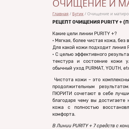
ОЧИЩЕНИЕ И М
Главная
/
Бутик
/
Очищение и матиро
РЕЦЕПТ ОЧИЩЕНИЯ
PURITY + (
Какие цели линии PURITY +?
• Мягкая, более чистая кожа, бе
Для какой кожи подходит линия P
• С целью эффективного результ
текстура и состояние кожи у
обычный уход PURMAT, YOUTH, et
Чистота кожи – это комплексны
продолжительным результато
ПЮРИТИ сочетают в себе лучши
благодаря чему вы достигаете 
кожа с полностью восстанов
комфорта.
В Линии PURITY + 7 средств с к