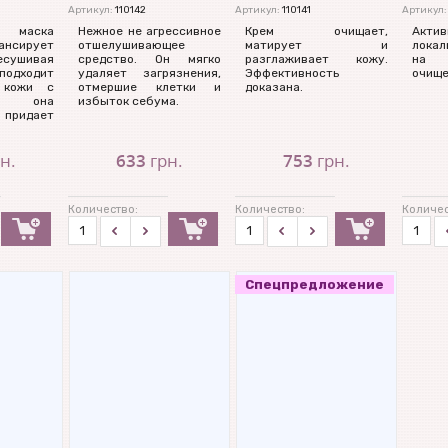
Артикул:
110142
Артикул:
110141
Артикул:
 маска
Нежное не агрессивное
Крем очищает,
Акти
ансирует
отшелушивающее
матирует и
локал
есушивая
средство. Он мягко
разглаживает кожу.
на 
подходит
удаляет загрязнения,
Эффективность
очище
 кожи с
отмершие клетки и
доказана.
ми, она
избыток себума.
 придает
н.
633
грн.
753
грн.
Количество:
Количество:
Количес
Спецпредложение