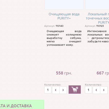
Очищяющая вода
Локальный г
PURITY+
точечных во
PURIT
Артикул:
110140
Артикул:
110123
Очищающая вода
Интенсивное
снижает излишнюю
локальных во
выработку себума,
- дотроньте
мягко очищает
забудьте навсе
успокаивает кожу.
558
грн.
667
гр
Количество:
Количество:
ТА И ДОСТАВКА