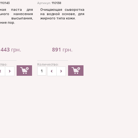
110143
Артикул:
110138
вная паста для
Очищающая сыворотка
ьного нанесения
на водной основе, для
высыпания,
жирного типа кожи.
ние пор.
443
грн.
891
грн.
тво:
Количество: