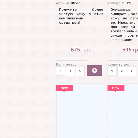
Артикул:
110169
Артикул:
110139
Получите более
Очищающая
чистую кожу с этим
очищает и бал
комплексным
кожу не пер
средством!
ее. Идеально 
для жирной
воспаления
сужает поры и
коже сияние.
675
грн.
596
гр
Количество:
Количество:
ь
Купить