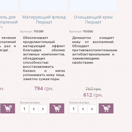
ель для
Матирующий флюид
Очищающий крем
спалений
Пюрмат
Пюрмат
Y+
Артикул:
110059
Артикул:
110060
 лечение
Обеспечивает
Деликатно очищает
спалений
продолжительный
кожу от воспалений.
сь раз и
матирующий эффект
Обладает
гда!.
благодаря обилию
противовоспалительными,
активных компонентов,
антибактериальными и
обладающих
заживляющими
способностью
свойствами.
восстанавливать
баланс и мягко
успокаивать кожу лица,
заметно сужая поры.
н.
794
грн.
760
грн.
612
грн.
Количество:
Количество: