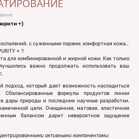
АТИРОВАНИЕ
вание
Пюрити +)
з воспалений, с суженными порами; комфортная кожа…
URITY + ?
ата для комбинированной и жирной кожи. Как только
лучшились важно продолжать использовать ваш
c.
й подход, который дает возможность насладиться
м. Сбалансированные формулы продуктов линии
е дары природы и последние научные разработки,
намеченной цели. Очищенная, матовая, эластичная
ленным балансом дарит невероятное ощущение
онцентрированными активными компонентами: